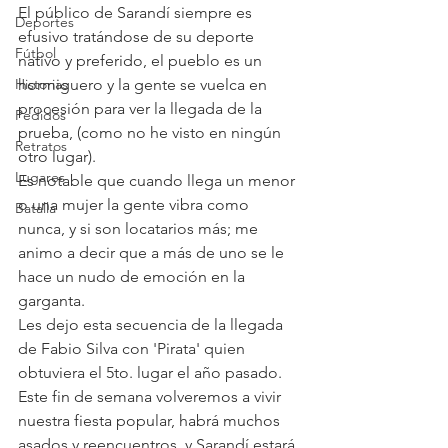
El público de Sarandí siempre es 
Deportes
efusivo tratándose de su deporte 
Fútbol
nativo y preferido, el pueblo es un 
Historias
hormiguero y la gente se vuelca en 
procesión para ver la llegada de la 
Pedidos
prueba, (como no he visto en ningún 
Retratos
otro lugar).
Lugares
Es notable que cuando llega un menor 
o una mujer la gente vibra como 
Batalla
nunca, y si son locatarios más; me 
animo a decir que a más de uno se le 
hace un nudo de emoción en la 
garganta.
Les dejo esta secuencia de la llegada 
de Fabio Silva con 'Pirata' quien 
obtuviera el 5to. lugar el año pasado.
Este fin de semana volveremos a vivir 
nuestra fiesta popular, habrá muchos 
asados y reencuentros, y Sarandí estará 