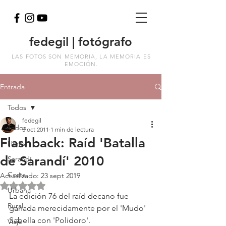
fedegil | fotógrafo
LAS FOTOS SON MEMORIA, LA MEMORIA ES
EMOCIÓN.
Entrada
Todos
fedegil
Todos
5 oct 2011
1 min de lectura
Flashback: Raíd 'Batalla
Hípica
de Sarandí' 2010
Sarandí
Costa
Actualizado:
23 sept 2019
Obtuvo NaN de 5 estrellas.
Urbana
La edición 76 del raíd decano fue 
Rural
ganada merecidamente por el 'Mudo' 
Sabella con 'Polidoro'.
Viaje