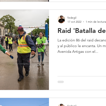
fedegil
17 oct 2022
1 min de lectura
Raid 'Batalla d
La edición 86 del raid deca
y al público le encanta. Un 
Avenida Artigas con el...
fedegil