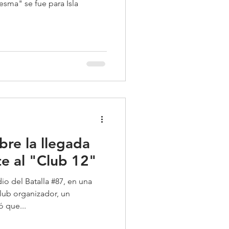
esma" se fue para Isla
bre la llegada
te al "Club 12"
io del Batalla #87, en una
club organizador, un
 que...