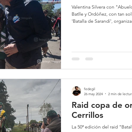
Valentina Silvera con "Abue
Batlle y Ordóñez, con tan sol
'Batalla de Sarandí', organiz
de Sarandí Grande.
fedegil
26 may 2024
2 min de lectur
Raid copa de o
Cerrillos
La 50ª edición del raid "Bata