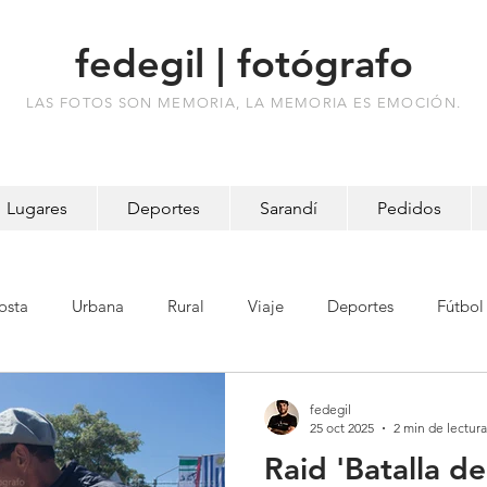
fedegil | fotógrafo
LAS FOTOS SON MEMORIA, LA MEMORIA ES EMOCIÓN.
Lugares
Deportes
Sarandí
Pedidos
osta
Urbana
Rural
Viaje
Deportes
Fútbol
res
Batalla
fedegil
25 oct 2025
2 min de lectura
Raid 'Batalla d