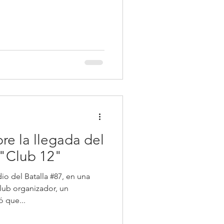
re la llegada del
l "Club 12"
io del Batalla #87, en una
club organizador, un
 que...