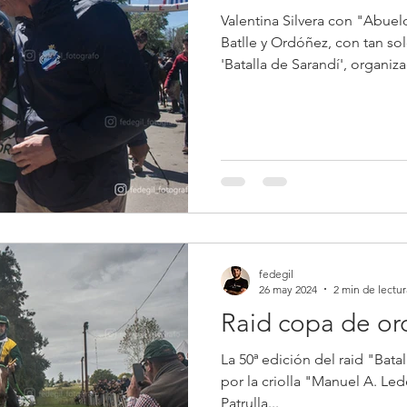
Valentina Silvera con "Abue
Batlle y Ordóñez, con tan sol
'Batalla de Sarandí', organiz
de Sarandí Grande.
fedegil
26 may 2024
2 min de lectur
Raid copa de oro
La 50ª edición del raid "Bata
por la criolla "Manuel A. Led
Patrulla...