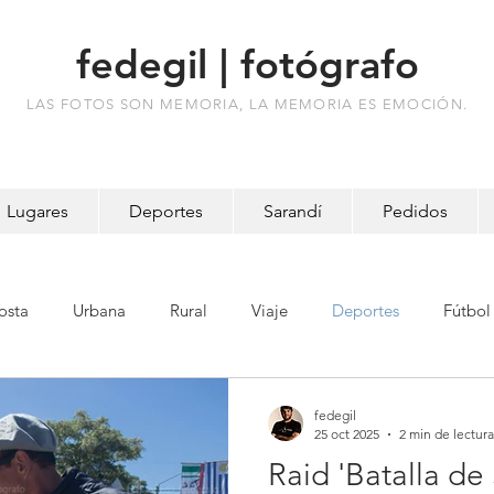
fedegil | fotógrafo
LAS FOTOS SON MEMORIA, LA MEMORIA ES EMOCIÓN.
Lugares
Deportes
Sarandí
Pedidos
osta
Urbana
Rural
Viaje
Deportes
Fútbol
res
Batalla
fedegil
25 oct 2025
2 min de lectura
Raid 'Batalla de