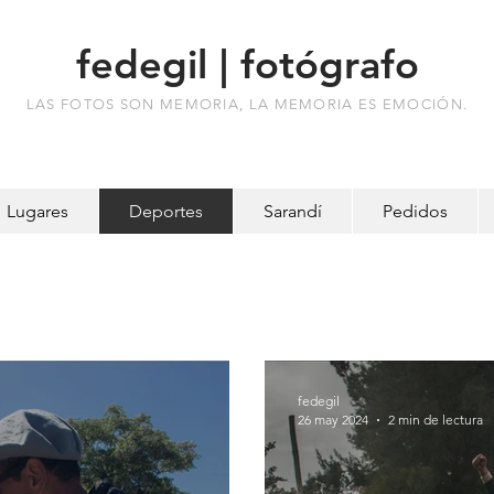
fedegil | fotógrafo
LAS FOTOS SON MEMORIA, LA MEMORIA ES EMOCIÓN.
Lugares
Deportes
Sarandí
Pedidos
fedegil
26 may 2024
2 min de lectura