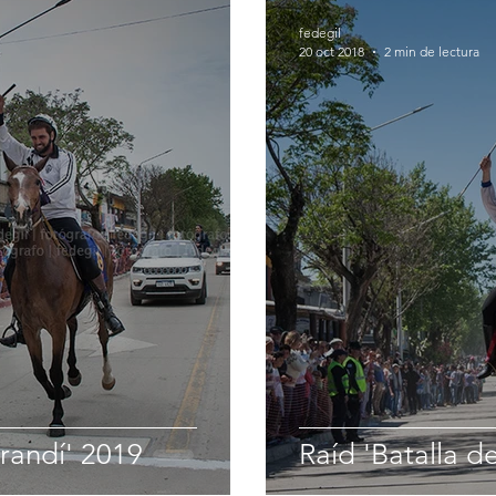
fedegil
20 oct 2018
2 min de lectura
arandí' 2019
Raíd 'Batalla d