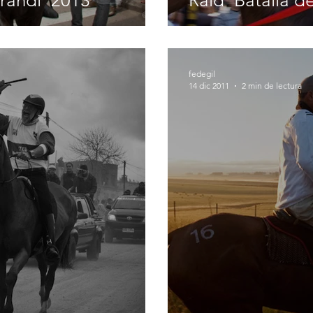
arandí' 2013
Raíd 'Batalla d
fedegil
14 dic 2011
2 min de lectura