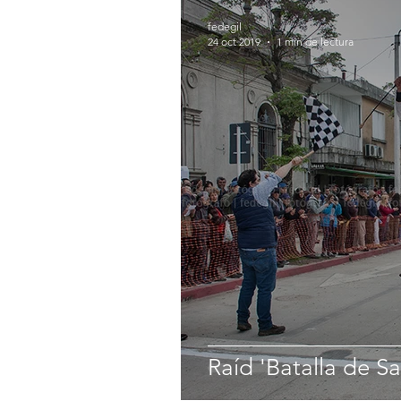
fedegil
24 oct 2019
1 min de lectura
Raíd 'Batalla de S