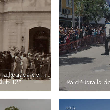
 la llegada del
Club 12"
Raid 'Batalla d
fedegil