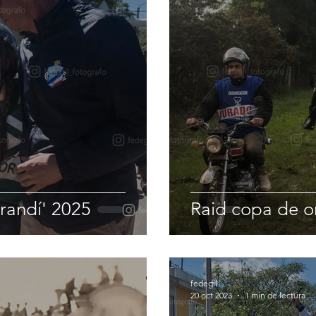
arandí' 2025
Raid copa de or
fedegil
20 oct 2023
1 min de lectura