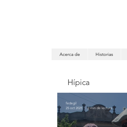
Acerca de
Historias
Hípica
fedegil
25 oct 2025
2 min de lectura