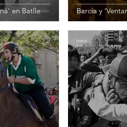
á' en Batlle
Barcia y 'Vent
fedegil
5 oct 2011
1 min de lectura