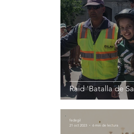
Raid 'Batalla de S
fedegil
21 oct 2023
6 min de lectura