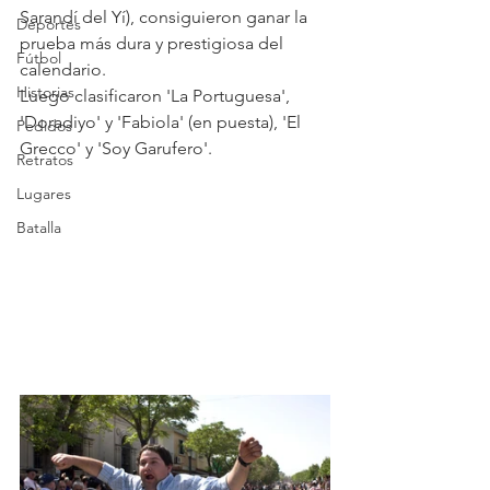
Sarandí del Yí), consiguieron ganar la 
Deportes
prueba más dura y prestigiosa del 
Fútbol
calendario.
Historias
Luego clasificaron 'La Portuguesa', 
'Doradiyo' y 'Fabiola' (en puesta), 'El 
Pedidos
Grecco' y 'Soy Garufero'.
Retratos
Lugares
Batalla