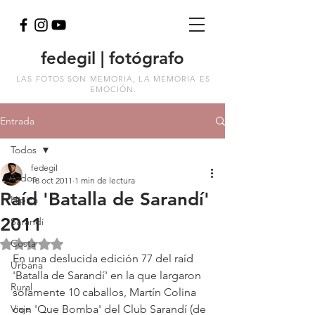
fedegil | fotógrafo
LAS FOTOS SON MEMORIA, LA MEMORIA ES
EMOCIÓN.
Entrada
Todos
fedegil
Todos
18 oct 2011
1 min de lectura
Raíd 'Batalla de Sarandí'
Hípica
2011
Sarandí
Costa
Obtuvo NaN de 5 estrellas.
En una deslucida edición 77 del raíd 
Urbana
'Batalla de Sarandí' en la que largaron 
Rural
solamente 10 caballos, Martín Colina 
Viaje
con 'Que Bomba' del Club Sarandí (de 